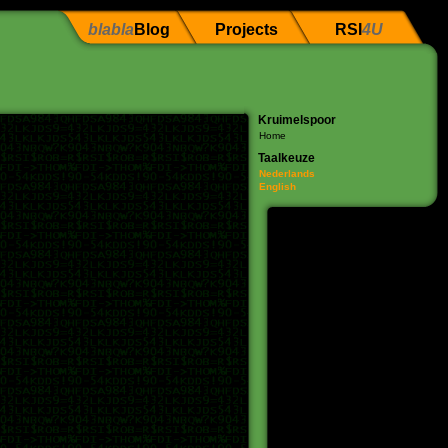
blabla
Blog
Projects
RSI
4U
Kruimelspoor
Home
Taalkeuze
Nederlands
English