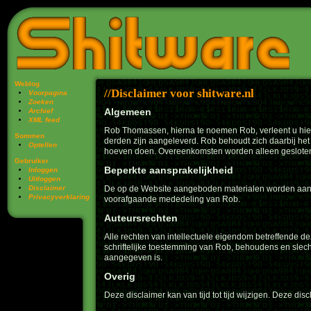
Weblog
Disclaimer voor shitware.nl
Voorpagina
Zoeken
Algemeen
Archief
XML feed
Rob Thomassen, hierna te noemen Rob, verleent u hierb
Sommen
derden zijn aangeleverd. Rob behoudt zich daarbij he
Optellen
hoeven doen. Overeenkomsten worden alleen gesloten
Gebruiker
Beperkte aansprakelijkheid
Inloggen
Uitloggen
Disclaimer
De op de Website aangeboden materialen worden aang
Privacy­verklaring
voorafgaande mededeling van Rob.
Auteursrechten
Alle rechten van intellectuele eigendom betreffende de
schriftelijke toestemming van Rob, behoudens en slecht
aangegeven is.
Overig
Deze disclaimer kan van tijd tot tijd wijzigen. Deze dis