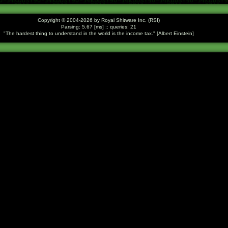
Copyright © 2004-2026 by Royal Shitware Inc. (RSI)
Parsing: 5.67 [ms] :: queries: 21
The hardest thing to understand in the world is the income tax.
[Albert Einstein]