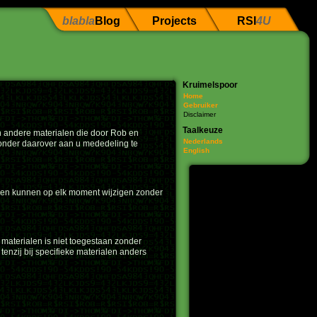
blabla
Blog
Projects
RSI
4U
Kruimelspoor
Home
Gebruiker
Disclaimer
Taalkeuze
en andere materialen die door Rob en
Nederlands
zonder daarover aan u mededeling te
English
len kunnen op elk moment wijzigen zonder
 materialen is niet toegestaan zonder
tenzij bij specifieke materialen anders